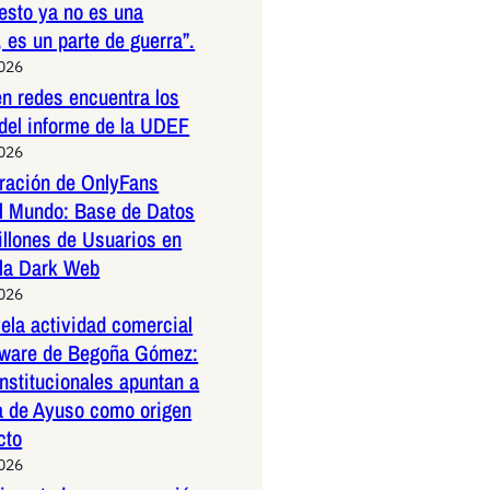
esto ya no es una
 es un parte de guerra”.
2026
n redes encuentra los
 del informe de la UDEF
2026
tración de OnlyFans
l Mundo: Base de Datos
illones de Usuarios en
 la Dark Web
2026
la actividad comercial
ftware de Begoña Gómez:
nstitucionales apuntan a
a de Ayuso como origen
cto
2026