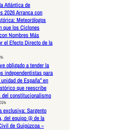
a Atlántica de
s 2026 Arranca con
stórica: Meteorólogos
n que los Ciclones
 con Nombres Más
r el Efecto Directo de la
26
ve obligado a tender la
os independentistas para
a unidad de España” en
istórico que reescribe
s del constitucionalismo
2026
a exclusiva: Sargento
, del equipo @ de la
Civil de Guipúzcoa –