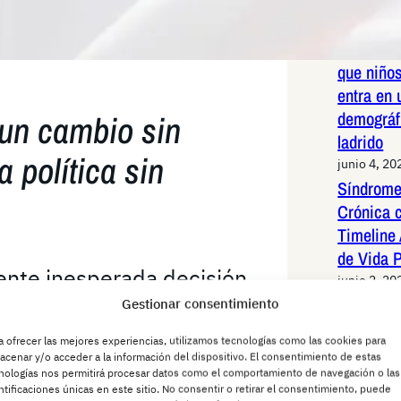
humana
junio 8, 20
Confirma
que niños
entra en 
demográf
 un cambio sin
ladrido
 política sin
junio 4, 20
Síndrome
Crónica 
Timeline 
de Vida 
nte inesperada decisión,
junio 2, 20
Periquit
Gestionar consentimiento
 candidatura a las
redes Es
a ofrecer las mejores experiencias, utilizamos tecnologías como las cookies para
o con una condición
sistemáti
acenar y/o acceder a la información del dispositivo. El consentimiento de estas
latinoam
nologías nos permitirá procesar datos como el comportamiento de navegación o las
habéis leído bien. El
ntificaciones únicas en este sitio. No consentir o retirar el consentimiento, puede
junio 2, 20