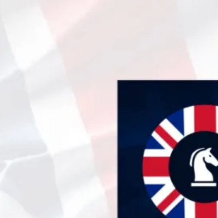
N RUMOR?
cto a nuestra
Papelera
.
quí!
ario-asdf.com
TA DE LA SEMANA
 mundo donde todos
a vida demasiado en
l Diario ASDF nos
a que apretar fuerte
ntes es la mejor forma
ener la cordura.»