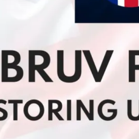
uida a un anónimo
el Diario ASDF, siglo
DESTACADAS
026
espliega en los
os del Planeta una
a Universitaria
ista que Podría Alterar
Irreversible las
es Humanas y los
os Psíquicos Colectivos
026
Mundial por el Precio
ado de la Steam