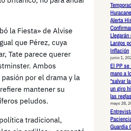
Temporad
Huracane
Alerta Hi
Confirma
bó la Fiesta» de Alvise
Llegarán
igual que Pérez, cuya
Largos po
Inflación
r, Tate parece querer
junio 1, 20
estminster. Ambos
El PP se 
mano a l
pasión por el drama y la
“salvar l
prefiere mantener su
un giro h
las regla
feros peludos.
mayo 28, 
Entrevist
Paciencia
olítica tradicional,
Guardia 