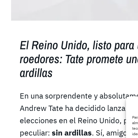
El Reino Unido, listo para
roedores: Tate promete una
ardillas
En una sorprendente y absolutame
Andrew Tate ha decidido lanzar su
Par
elecciones en el Reino Unido, per
alm
tec
peculiar:
sin ardillas
. Sí, amigos, 
ide