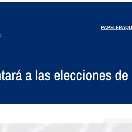
PAPELERA
QU
s.
tará a las elecciones de
S