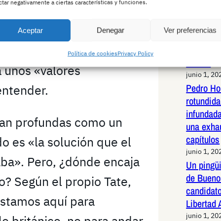
ctar negativamente a ciertas características y funciones.
oxing, ahora convertido
Jabalí li
de alta v
nea, ha fundado el partido
Aceptar
Denegar
Ver preferencias
Madrid: 
lying Values party), que
maniobras
Política de cookies
Privacy Policy
animal
a unos «valores
junio 1, 20
Pedro Ho
entender.
rotundid
infundad
 tan profundas como un
una exha
capítulos
o es «la solución que el
junio 1, 20
aba». Pero, ¿dónde encaja
Un pingüi
de Bueno
to? Según el propio Tate,
candidato
 Estamos aquí para
Libertad
junio 1, 20
lo británico, no para andar