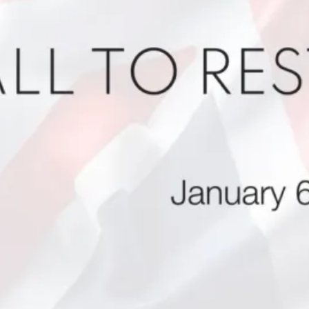
 Gobiernos y Expertos
egulación Urgente ante
Históricos
026
ora, Diario ASDF
que el juez Peinado
 suscripción de Netflix
026
ias por alusión:
a a Angustias, operadora
e Brotelandia
26
e 38 años acude a
pia rutinaria y médicos
n cucaracha intacta en
 Un hallazgo que desafía
es de la anatomía