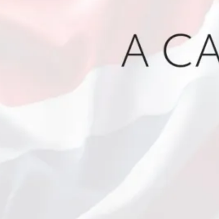
Machine:
Exigen R
Riesgos 
junio 24, 2
Última h
descubre 
tiene una
junio 14, 2
Emergenc
entrevist
del 112 d
junio 8, 20
Hombre d
colonosco
descubre
su recto:
los límit