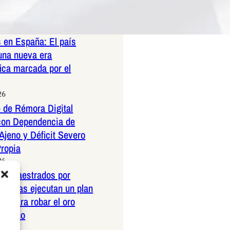
26
n que hay más perros
 en España: El país
una nueva era
ica marcada por el
26
 de Rémora Digital
con Dependencia de
Ajeno y Déficit Severo
Propia
26
os amaestrados por
pañolas ejecutan un plan
co para robar el oro
ericano
26