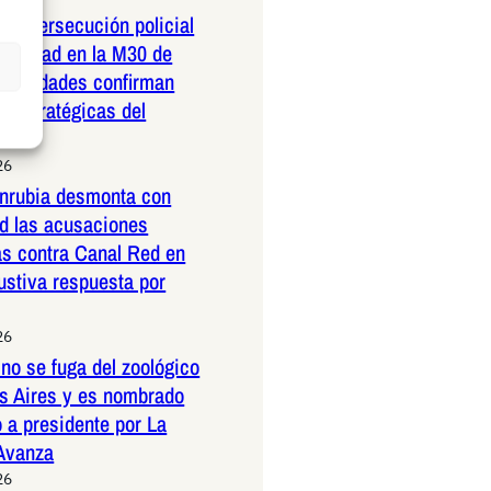
dera persecución policial
elocidad en la M30 de
Autoridades confirman
 estratégicas del
26
nrubia desmonta con
ad las acusaciones
as contra Canal Red en
ustiva respuesta por
26
no se fuga del zoológico
s Aires y es nombrado
 a presidente por La
 Avanza
26