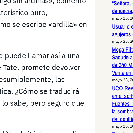
lgo sin ardillas», comentó
“Señora, 
denuncia,
terístico puro,
mayo 26, 
o se escribe «ardilla» en
Usuario e
agujeros
mayo 25, 
Mega Fil
e puede llamar así a una
Sacude a
de 340 M
e Tate, promete devolver
Venta en
resumiblemente, las
mayo 25, 
UCO Reve
ítica. ¿Cómo se traducirá
en el so
e lo sabe, pero seguro que
Fuentes I
la sombr
del confli
mayo 25, 