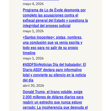
mayo 4, 2026
Programa de Lo de Évole desmonta por
completo las acusaciones contra el
exfiscal general del Estado y cuestiona la
integridad del proceso judicial
mayo 1, 2026
«Santos Inocentes»: pistas, nombres,
una conclusión que ya venía escrita y
todo eso para no salir de su propio
timeline
mayo 1, 2026
#ASDFSinNoticias Día del trabajador: El
Diario ASDF declara paro informativo
total y convierte su silencio en la noticia
del día
abril 30, 2026
Donald Trump, el tirano voluble, exige
2.000 millones de dólares diarios para
reabrir un estrecho que nunca estuvo
cerrado: La incoherencia que desnuda el