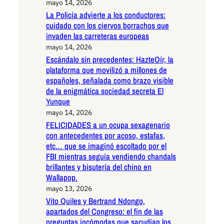
mayo 14, 2026
La Policía advierte a los conductores:
cuidado con los ciervos borrachos que
invaden las carreteras europeas
mayo 14, 2026
Escándalo sin precedentes: HazteOír, la
plataforma que movilizó a millones de
españoles, señalada como brazo visible
de la enigmática sociedad secreta El
Yunque
mayo 14, 2026
FELICIDADES a un ocupa sexagenario
con antecedentes por acoso, estafas,
etc… que se imaginó escoltado por el
FBI mientras seguía vendiendo chandals
brillantes y bisutería del chino en
Wallapop.
mayo 13, 2026
Vito Quiles y Bertrand Ndongo,
apartados del Congreso: el fin de las
preguntas incómodas que sacudían los