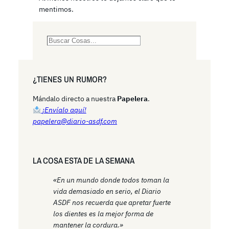
mentimos.
S
e
a
r
¿TIENES UN RUMOR?
c
h
Mándalo directo a nuestra
Papelera
.
¡Envíalo aquí!
papelera@diario-asdf.com
LA COSA ESTA DE LA SEMANA
«En un mundo donde todos toman la
vida demasiado en serio, el Diario
ASDF nos recuerda que apretar fuerte
los dientes es la mejor forma de
mantener la cordura.»