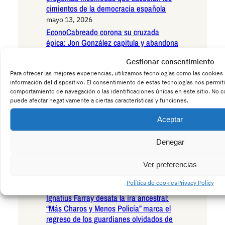
cimientos de la democracia española
mayo 13, 2026
EconoCabreado corona su cruzada
épica: Jon González capitula y abandona
X, dejando el debate económico purgado
Gestionar consentimiento
de influencias bancarias para siempre
Para ofrecer las mejores experiencias, utilizamos tecnologías como las cookies
mayo 13, 2026
información del dispositivo. El consentimiento de estas tecnologías nos permit
Marlaska abucheado en acto de jura de
comportamiento de navegación o las identificaciones únicas en este sitio. No co
bandera de la Guardia Civil al recordar a
puede afectar negativamente a ciertas características y funciones.
los agentes fallecidos en Huelva;
Montero rectifica tras lamentable
Aceptar
confusión semántica en pleno tramo final
de la campaña del 17-M
Denegar
mayo 11, 2026
Uno de los implicados en la trama red
Ver preferencias
birds comparece hoy en los juzgados
Política de cookies
Privacy Policy
mayo 11, 2026
Ignatius Farray desata la ira ancestral:
“Más Charos y Menos Policía” marca el
regreso de los guardianes olvidados de