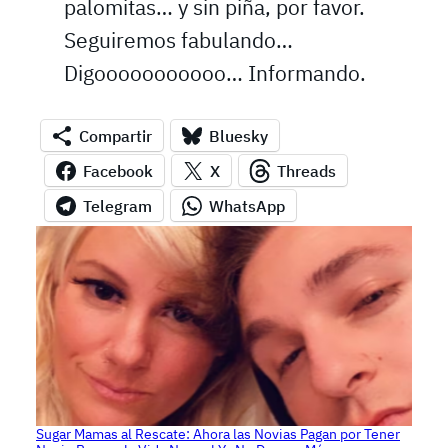
palomitas… y sin piña, por favor.
Seguiremos fabulando…
Digooooooooooo… Informando.
Compartir
Bluesky
Facebook
X
Threads
Telegram
WhatsApp
Sugar Mamas al Rescate: Ahora las Novias Pagan por Tener