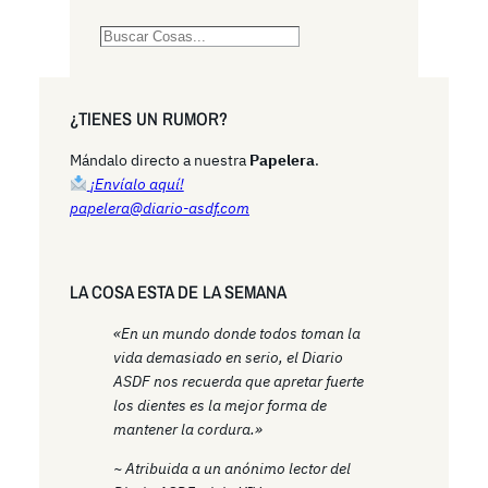
S
e
a
r
¿TIENES UN RUMOR?
c
h
Mándalo directo a nuestra
Papelera
.
¡Envíalo aquí!
papelera@diario-asdf.com
LA COSA ESTA DE LA SEMANA
«En un mundo donde todos toman la
vida demasiado en serio, el Diario
ASDF nos recuerda que apretar fuerte
los dientes es la mejor forma de
mantener la cordura.»
~ Atribuida a un anónimo lector del