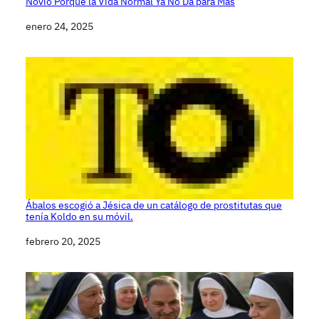
Novio Porque la Vida Normal Ya No Da para Más
Fecha
enero 24, 2025
Ábalos escogió a Jésica de un catálogo de prostitutas que
tenía Koldo en su móvil.
Fecha
febrero 20, 2025