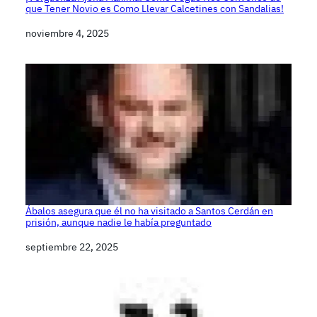
que Tener Novio es Como Llevar Calcetines con Sandalias!
Fecha
noviembre 4, 2025
Ábalos asegura que él no ha visitado a Santos Cerdán en
prisión, aunque nadie le había preguntado
Fecha
septiembre 22, 2025