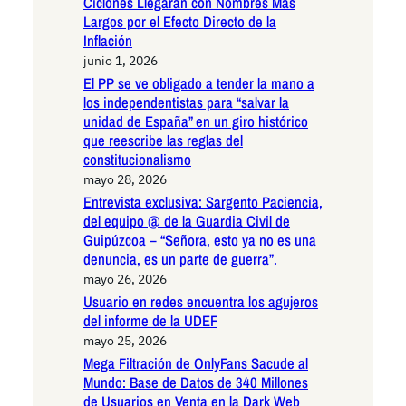
Ciclones Llegarán con Nombres Más
Largos por el Efecto Directo de la
Inflación
junio 1, 2026
El PP se ve obligado a tender la mano a
los independentistas para “salvar la
unidad de España” en un giro histórico
que reescribe las reglas del
constitucionalismo
mayo 28, 2026
Entrevista exclusiva: Sargento Paciencia,
del equipo @ de la Guardia Civil de
Guipúzcoa – “Señora, esto ya no es una
denuncia, es un parte de guerra”.
mayo 26, 2026
Usuario en redes encuentra los agujeros
del informe de la UDEF
mayo 25, 2026
Mega Filtración de OnlyFans Sacude al
Mundo: Base de Datos de 340 Millones
de Usuarios en Venta en la Dark Web