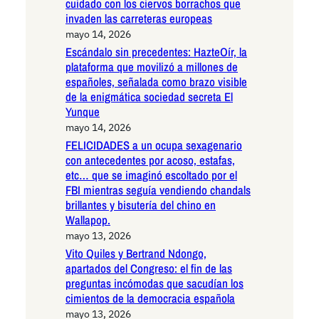
cuidado con los ciervos borrachos que
invaden las carreteras europeas
mayo 14, 2026
Escándalo sin precedentes: HazteOír, la
plataforma que movilizó a millones de
españoles, señalada como brazo visible
de la enigmática sociedad secreta El
Yunque
mayo 14, 2026
FELICIDADES a un ocupa sexagenario
con antecedentes por acoso, estafas,
etc… que se imaginó escoltado por el
FBI mientras seguía vendiendo chandals
brillantes y bisutería del chino en
Wallapop.
mayo 13, 2026
Vito Quiles y Bertrand Ndongo,
apartados del Congreso: el fin de las
preguntas incómodas que sacudían los
cimientos de la democracia española
mayo 13, 2026