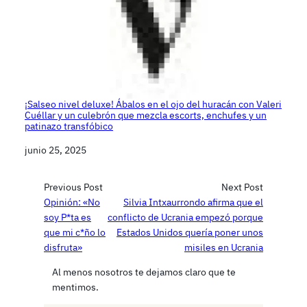
¡Salseo nivel deluxe! Ábalos en el ojo del huracán con Valeri
Cuéllar y un culebrón que mezcla escorts, enchufes y un
patinazo transfóbico
Fecha
junio 25, 2025
Previous Post
Next Post
Opinión: «No
Silvia Intxaurrondo afirma que el
soy P*ta es
conflicto de Ucrania empezó porque
que mi c*ño lo
Estados Unidos quería poner unos
disfruta»
misiles en Ucrania
Al menos nosotros te dejamos claro que te
mentimos.