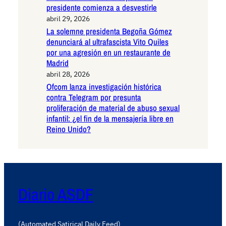
presidente comienza a desvestirle
abril 29, 2026
La solemne presidenta Begoña Gómez
denunciará al ultrafascista Vito Quiles
por una agresión en un restaurante de
Madrid
abril 28, 2026
Ofcom lanza investigación histórica
contra Telegram por presunta
proliferación de material de abuso sexual
infantil: ¿el fin de la mensajería libre en
Reino Unido?
Diario ASDF
(Automated Satirical Daily Feed)