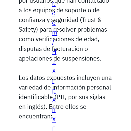
por usuarios que han contactado
r.
a los equipos de soporte o de
c
confianza y seguridad (Trust &
o
Safety) para resolver problemas
m
como verificaciones de edad,
/
disputas de facturación o
H
apelaciones de suspensiones.
5
X
Los datos expuestos incluyen una
r
variedad de información personal
p
identificable (PII, por sus siglas
X
en inglés). Entre ellos se
h
encuentran:
X
F