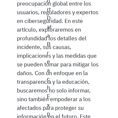
o
preocupación global entre los
rt
usuarios, reguladores y expertos
D
en ciberseguridad. En este
at
artículo, exploraremos en
a
profundidad los detalles del
B
incidente, sus causas,
r
implicaciones y las medidas que
e
se pueden tomar para mitigar los
a
daños. Con un enfoque en la
c
transparencia y la educación,
h
buscaremos no solo informar,
E
sino también empoderar a los
x
afectados para proteger su
p
información en el futuro. Este