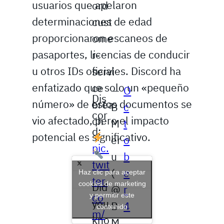
usuarios que apelaron
ord
determinaciones de edad
cust
proporcionaron escaneos de
ome
pasaportes, licencias de conducir
r-
u otros IDs oficiales. Discord ha
servi
enfatizado que solo un «pequeño
ce
—
O
Dis
número» de estos documentos se
brea
B
c
cor
vio afectado, pero el impacto
ch
M
t
d:
potencial es significativo.
er
o
pic.
u
b
twit
(
e
Haz clic para aceptar
ter.
cookies de marketing
Did
@
r
y permitir este
co
you
B
4
contenido
m/
kno
M
,