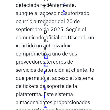
n
2
detectada recientemente,
o
5
aunque el acceso no autorizado
n
ocurrió alrededor del 20 de
al
septiembre de 2025. Según el
D
comunicado oficial de Discord, un
at
«partido no autorizado»
a
comprometió a uno de sus
pi
proveedores terceros de
c.
servicios de atención al cliente, lo
t
que permitió el acceso al sistema
w
de tickets de soporte de la
it
plataforma. Este sistema
t
almacena datos proporcionados
e