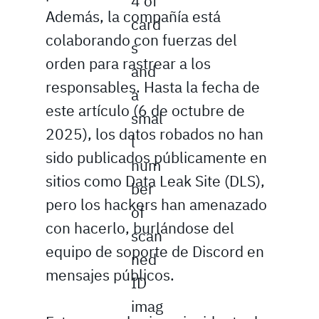
4 of
Además, la compañía está
card
colaborando con fuerzas del
s
orden para rastrear a los
and
responsables. Hasta la fecha de
a
este artículo (6 de octubre de
smal
2025), los datos robados no han
l
sido publicados públicamente en
num
sitios como Data Leak Site (DLS),
ber
pero los hackers han amenazado
of
con hacerlo, burlándose del
scan
equipo de soporte de Discord en
ned
mensajes públicos.
ID
imag