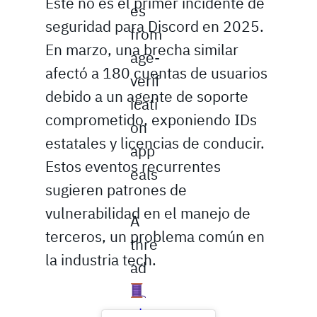
Este no es el primer incidente de
es
seguridad para Discord en 2025.
from
En marzo, una brecha similar
age-
afectó a 180 cuentas de usuarios
verif
debido a un agente de soporte
icati
comprometido, exponiendo IDs
on
estatales y licencias de conducir.
app
Estos eventos recurrentes
eals
sugieren patrones de
vulnerabilidad en el manejo de
A
terceros, un problema común en
thre
la industria tech.
ad
pic.t