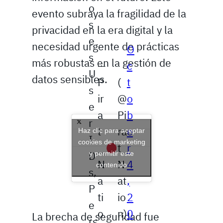
o
evento subraya la fragilidad de la
s
privacidad en la era digital y la
e
necesidad urgente de prácticas
O
s
más robustas en la gestión de
—
c
U
datos sensibles.
P
(
t
s
ir
@
o
e
a
Pi
b
r
t
ra
e
Haz clic para aceptar
I
cookies de marketing
_
t_
r
D
y permitir este
N
N
4
contenido
s,
a
at
,
P
ti
io
2
e
o
n)
0
La brecha de seguridad fue
rs