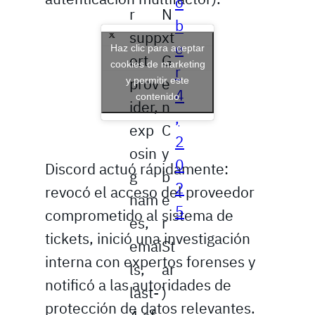
o
r
N
b
supp
xt
e
Haz clic para aceptar
ort
G
cookies de marketing
r
y permitir este
prov
e
4
contenido
ider,
n
,
exp
C
2
osin
y
0
Discord actuó rápidamente:
g
b
2
revocó el acceso del proveedor
nam
e
5
comprometido al sistema de
es,
r
tickets, inició una investigación
emai
St
interna con expertos forenses y
ls,
ar
notificó a las autoridades de
last-
)
protección de datos relevantes.