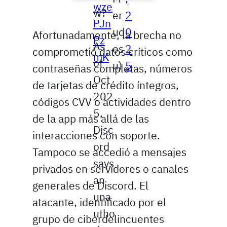
wze
w?
er
2
PJn
ud
0
Afortunadamente, la brecha no
Pz
As
es
2
comprometió datos críticos como
mK
of
u)
5
contraseñas completas, números
Oct
de tarjetas de crédito íntegros,
202
códigos CVV o actividades dentro
5,
de la app más allá de las
Disc
interacciones con soporte.
ord
Tampoco se accedió a mensajes
says
privados en servidores o canales
an
generales de Discord. El
una
atacante, identificado por el
utho
grupo de ciberdelincuentes