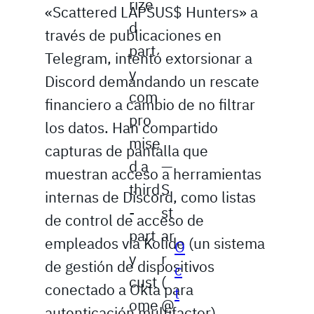
rize
«Scattered LAPSUS$ Hunters» a
d
través de publicaciones en
part
Telegram, intentó extorsionar a
y
Discord demandando un rescate
com
financiero a cambio de no filtrar
pro
los datos. Han compartido
mise
capturas de pantalla que
d a
—
muestran acceso a herramientas
third
S
internas de Discord, como listas
-
st
de control de acceso de
part
ar
empleados vía Kolide (un sistema
O
y
r
de gestión de dispositivos
c
cust
(
conectado a Okta para
t
ome
@
autenticación multifactor).