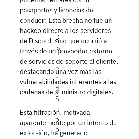
pasaportes y licencias de
conducir. Esta brecha no fue un
hackeo directo a los servidores
D
de Discord, sino que ocurrió a
is
través de un proveedor externo
c
de servicios de soporte al cliente,
o
destacando una vez más las
r
vulnerabilidades inherentes a las
d
cadenas de suministro digitales.
S
u
Esta filtración, motivada
p
aparentemente por un intento de
p
extorsión, ha generado