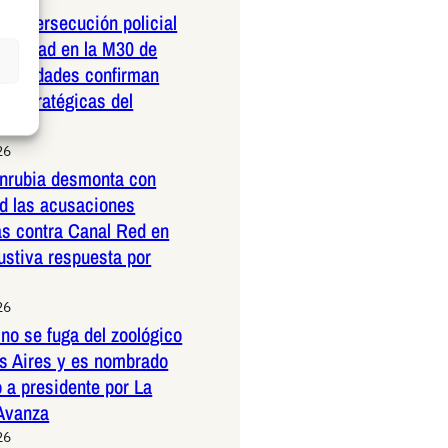
dera persecución policial
elocidad en la M30 de
Autoridades confirman
 estratégicas del
26
nrubia desmonta con
ad las acusaciones
as contra Canal Red en
ustiva respuesta por
26
no se fuga del zoológico
s Aires y es nombrado
 a presidente por La
 Avanza
26