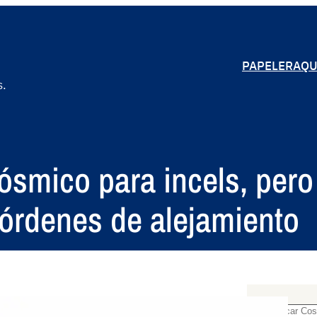
PAPELERA
QU
s.
ósmico para incels, pero
 órdenes de alejamiento
S