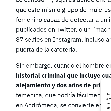
que este mismo grupo de mujeres
femenino capaz de detectar a un
publicados en Twitter, o un “mach
87 selfies en Instagram, incluso a
puerta de la cafetería.
Sin embargo, cuando el hombre en
historial criminal que incluye c
alejamiento y dos años de prisió
femenina, que podría fácilmente l
Par
alm
en Andrómeda, se convierte en un
tec
ide