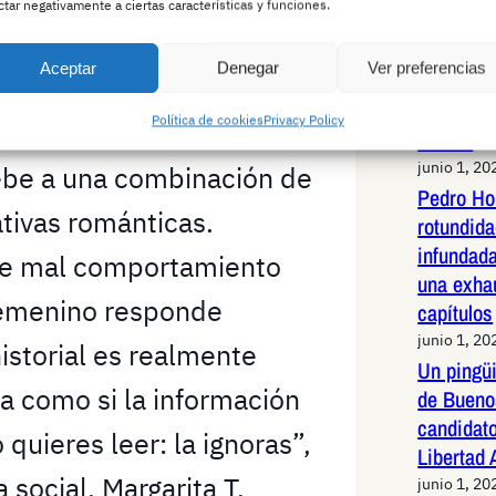
ctar negativamente a ciertas características y funciones.
Jabalí li
de alta v
Aceptar
Denegar
Ver preferencias
Madrid: 
al —o al menos en
maniobras
Política de cookies
Privacy Policy
die entiende del todo—
animal
junio 1, 20
ebe a una combinación de
Pedro Ho
ativas románticas.
rotundid
infundad
de mal comportamiento
una exha
femenino responde
capítulos
junio 1, 20
storial es realmente
Un pingüi
a como si la información
de Bueno
candidato
 quieres leer: la ignoras”,
Libertad
 social, Margarita T.
junio 1, 20