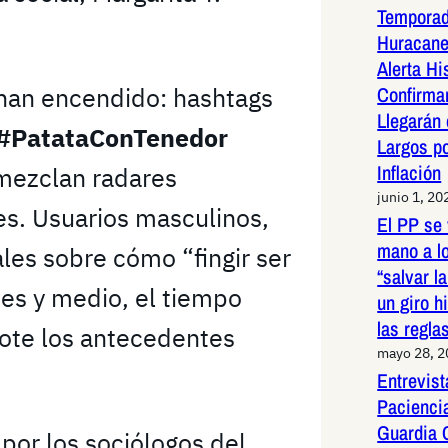
Temporad
Huracane
Alerta Hi
Confirma
 han encendido: hashtags
Llegarán
#PatataConTenedor
Largos po
Inflación
 mezclan radares
junio 1, 20
es. Usuarios masculinos,
El PP se 
mano a l
ales sobre cómo “fingir ser
“salvar l
es y medio, el tiempo
un giro h
las regla
note los antecedentes
mayo 28, 
Entrevist
Paciencia
Guardia 
por los sociólogos del