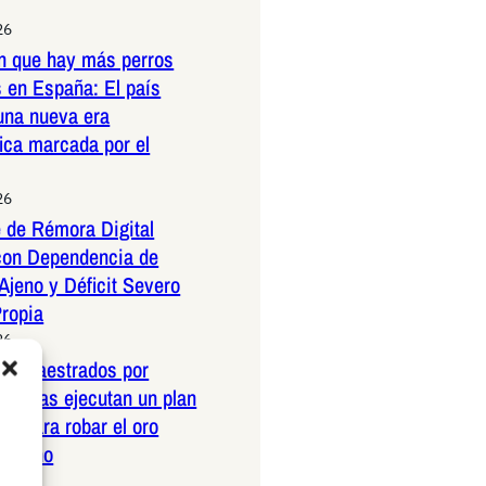
26
n que hay más perros
 en España: El país
una nueva era
ica marcada por el
26
 de Rémora Digital
con Dependencia de
Ajeno y Déficit Severo
Propia
26
os amaestrados por
pañolas ejecutan un plan
co para robar el oro
ericano
26