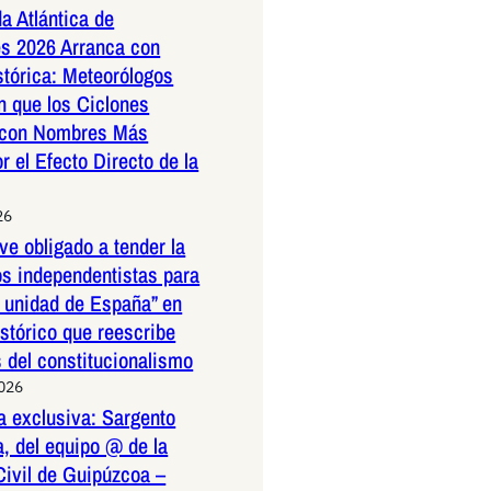
a Atlántica de
s 2026 Arranca con
stórica: Meteorólogos
n que los Ciclones
 con Nombres Más
r el Efecto Directo de la
26
ve obligado a tender la
os independentistas para
a unidad de España” en
istórico que reescribe
s del constitucionalismo
2026
a exclusiva: Sargento
, del equipo @ de la
Civil de Guipúzcoa –