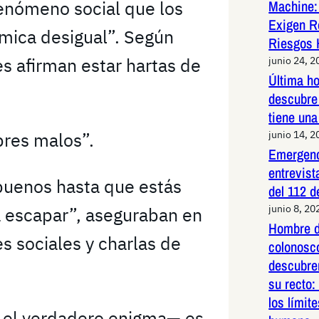
Machine:
fenómeno social que los
Exigen R
mica desigual”. Según
Riesgos 
s afirman estar hartas de
junio 24, 2
Última h
descubre 
tiene una
junio 14, 2
bres malos”.
Emergenc
entrevist
buenos hasta que estás
del 112 d
junio 8, 20
 escapar”, aseguraban en
Hombre d
s sociales y charlas de
colonosco
descubre
su recto:
los límit
a el verdadero enigma— es