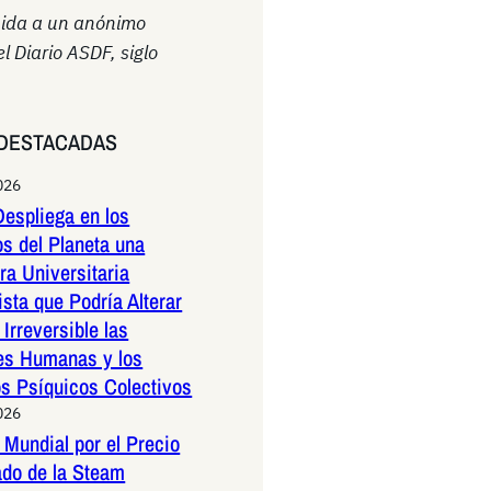
uida a un anónimo
el Diario ASDF, siglo
DESTACADAS
026
espliega en los
os del Planeta una
a Universitaria
ista que Podría Alterar
Irreversible las
es Humanas y los
os Psíquicos Colectivos
026
Mundial por el Precio
ado de la Steam