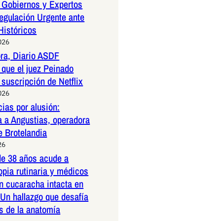
 Gobiernos y Expertos
egulación Urgente ante
Históricos
026
ora, Diario ASDF
que el juez Peinado
 suscripción de Netflix
026
ias por alusión:
a a Angustias, operadora
e Brotelandia
26
e 38 años acude a
pia rutinaria y médicos
n cucaracha intacta en
 Un hallazgo que desafía
es de la anatomía