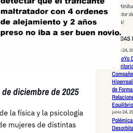
~ Atrib
lector d
XIV.
ENTRADAS 
junio 24, 2
miHoYo D
Escritori
Compañer
Hiperreal
de Forma 
 de diciembre de 2025
Relacion
Equilibri
e la física y la psicología
junio 24, 2
Polémica 
e mujeres de distintas
Desorbit