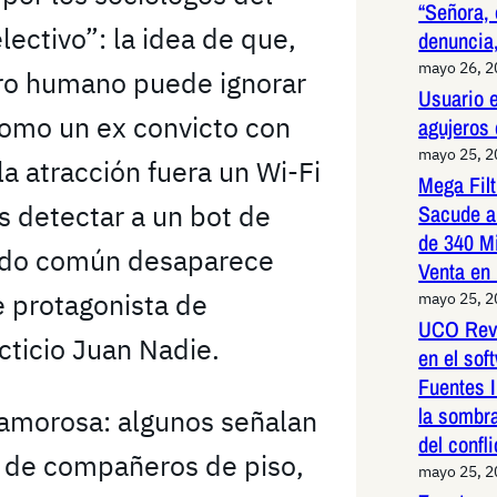
“Señora, 
lectivo”: la idea de que,
denuncia,
mayo 26, 
bro humano puede ignorar
Usuario e
como un ex convicto con
agujeros
mayo 25, 
 la atracción fuera un Wi-Fi
Mega Fil
es detectar a un bot de
Sacude a
de 340 M
tido común desaparece
Venta en
e protagonista de
mayo 25, 
UCO Reve
icticio Juan Nadie.
en el so
Fuentes I
la sombr
a amorosa: algunos señalan
del confli
n de compañeros de piso,
mayo 25, 