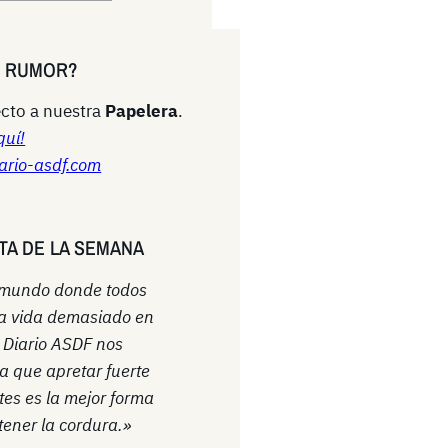
N RUMOR?
cto a nuestra
Papelera
.
quí!
ario-asdf.com
TA DE LA SEMANA
 mundo donde todos
a vida demasiado en
l Diario ASDF nos
a que apretar fuerte
ntes es la mejor forma
ener la cordura.»