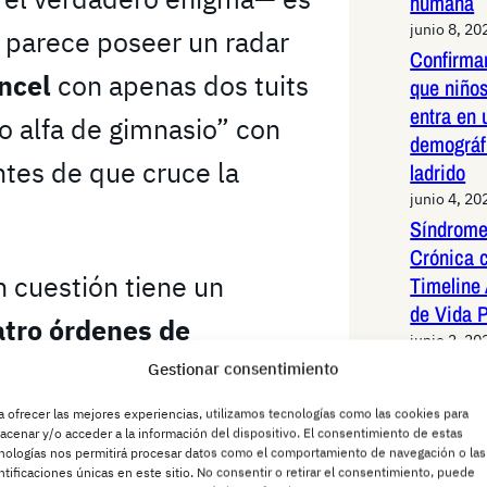
humana
junio 8, 20
 parece poseer un radar
Confirma
incel
con apenas dos tuits
que niños
entra en 
o alfa de gimnasio” con
demográf
ntes de que cruce la
ladrido
junio 4, 20
Síndrome
Crónica 
 cuestión tiene un
Timeline 
de Vida 
uatro órdenes de
junio 2, 20
Periquit
n
, la misma radar
Gestionar consentimiento
redes Es
ocalizar un agujero negro
a ofrecer las mejores experiencias, utilizamos tecnologías como las cookies para
sistemáti
acenar y/o acceder a la información del dispositivo. El consentimiento de estas
latinoam
a especie de “patata con
nologías nos permitirá procesar datos como el comportamiento de navegación o las
ntificaciones únicas en este sitio. No consentir o retirar el consentimiento, puede
junio 2, 20