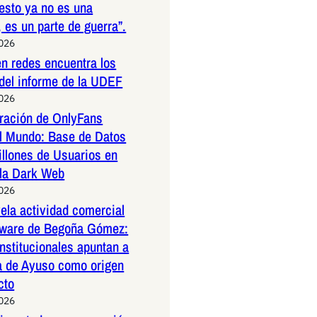
esto ya no es una
 es un parte de guerra”.
2026
n redes encuentra los
 del informe de la UDEF
2026
tración de OnlyFans
l Mundo: Base de Datos
illones de Usuarios en
 la Dark Web
2026
la actividad comercial
ftware de Begoña Gómez:
nstitucionales apuntan a
a de Ayuso como origen
cto
2026