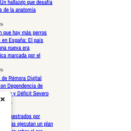
 Un hallazgo que desafía
es de la anatomía
26
n que hay más perros
 en España: El país
una nueva era
ica marcada por el
26
 de Rémora Digital
con Dependencia de
Ajeno y Déficit Severo
Propia
26
os amaestrados por
pañolas ejecutan un plan