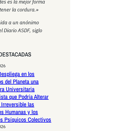
ntes es la mejor forma
ener la cordura.»
uida a un anónimo
el Diario ASDF, siglo
DESTACADAS
026
espliega en los
os del Planeta una
a Universitaria
ista que Podría Alterar
Irreversible las
es Humanas y los
os Psíquicos Colectivos
026