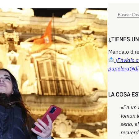
S
e
a
¿TIENES U
r
c
Mándalo dire
h
¡Envíalo a
papelera@di
LA COSA ES
«En un
toman l
serio, e
recuerd