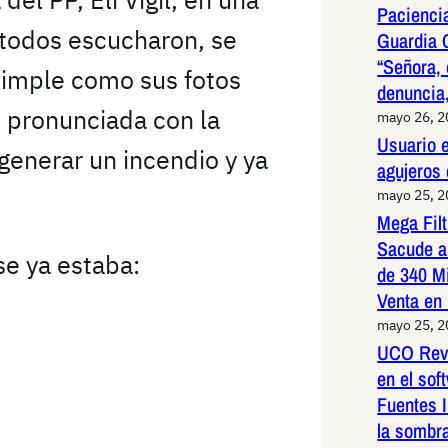
Paciencia
 todos escucharon, se
Guardia 
“Señora, 
“simple como sus fotos
denuncia,
e pronunciada con la
mayo 26, 
Usuario e
generar un incendio y ya
agujeros
mayo 25, 
Mega Fil
Sacude a
se ya estaba:
de 340 M
Venta en
mayo 25, 
UCO Reve
en el so
Fuentes I
la sombr