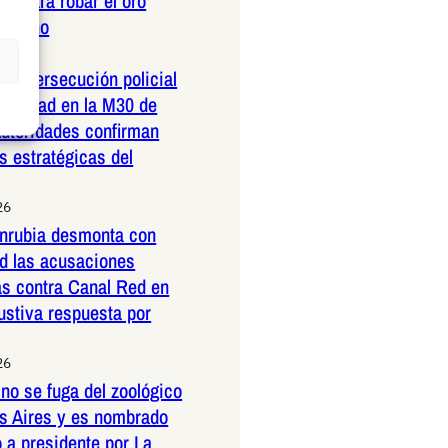
co para robar el oro
ericano
26
dera persecución policial
elocidad en la M30 de
Autoridades confirman
 estratégicas del
26
nrubia desmonta con
ad las acusaciones
as contra Canal Red en
ustiva respuesta por
26
no se fuga del zoológico
s Aires y es nombrado
 a presidente por La