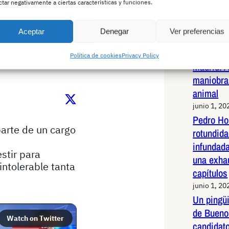
sistemáti
no “coherencia líquida”.
ctar negativamente a ciertas características y funciones.
latinoam
junio 2, 20
Aceptar
Denegar
Ver preferencias
Jabalí li
ezó todo
de alta v
Política de cookies
Privacy Policy
Madrid: 
maniobras
animal
junio 1, 20
Pedro Ho
arte de un cargo 
rotundid
infundad
stir para 
una exha
ntolerable tanta 
capítulos
junio 1, 20
Un pingüi
de Bueno
Watch on Twitter
candidato