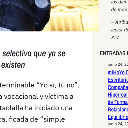
los die
de mant
~ Atrib
lector d
XIV.
 selectiva que ya se
ENTRADAS 
 existen
junio 24, 2
miHoYo D
Escritori
terminable “Yo sí, tú no”,
Compañer
Hiperreal
a vocacional y víctima a
de Forma 
olalla ha iniciado una
Relacion
Equilibri
calificada de “simple
junio 24, 2