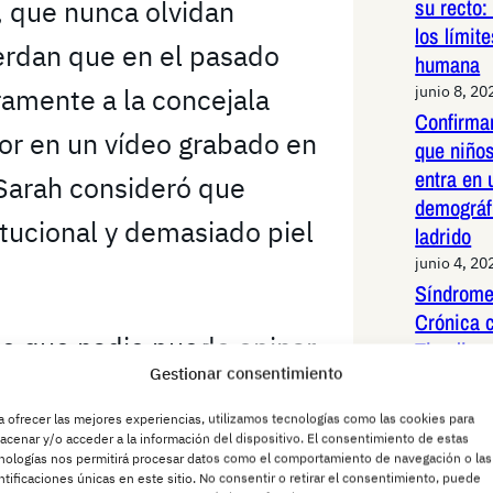
su recto:
t, que nunca olvidan
los límit
erdan que en el pasado
humana
junio 8, 20
ramente a la concejala
Confirma
r en un vídeo grabado en
que niños
entra en 
Sarah consideró que
demográf
itucional y demasiado piel
ladrido
junio 4, 20
Síndrome
Crónica 
de que nadie puede opinar
Timeline 
Gestionar consentimiento
de Vida 
a misma cuando le venga
junio 2, 20
a ofrecer las mejores experiencias, utilizamos tecnologías como las cookies para
Periquit
acenar y/o acceder a la información del dispositivo. El consentimiento de estas
nologías nos permitirá procesar datos como el comportamiento de navegación o las
redes Es
ntificaciones únicas en este sitio. No consentir o retirar el consentimiento, puede