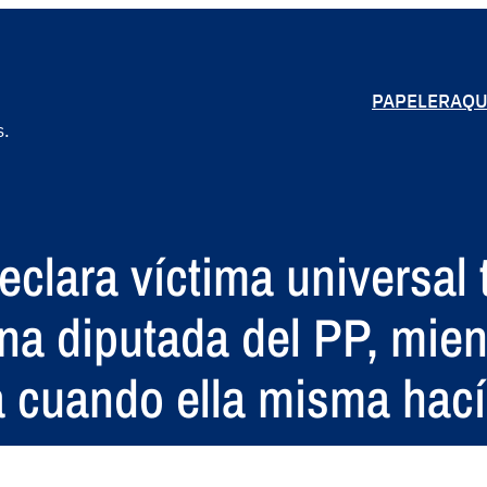
PAPELERA
QU
s.
eclara víctima universal 
na diputada del PP, mien
a cuando ella misma hac