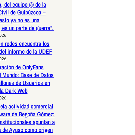
, del equipo @ de la
Civil de Guipúzcoa –
esto ya no es una
 es un parte de guerra”.
2026
n redes encuentra los
 del informe de la UDEF
2026
tración de OnlyFans
l Mundo: Base de Datos
illones de Usuarios en
 la Dark Web
2026
la actividad comercial
ftware de Begoña Gómez:
nstitucionales apuntan a
a de Ayuso como origen