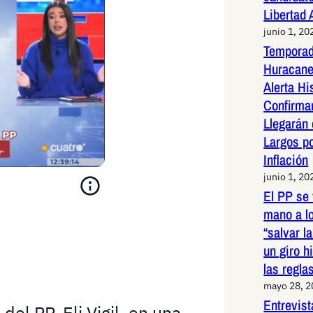
Libertad
junio 1, 20
Temporad
Huracane
Alerta Hi
Confirma
Llegarán
Largos po
Inflación
junio 1, 20
El PP se 
mano a l
“salvar l
un giro h
las regla
mayo 28, 
Entrevist
l PP, Eli Vigil, en una