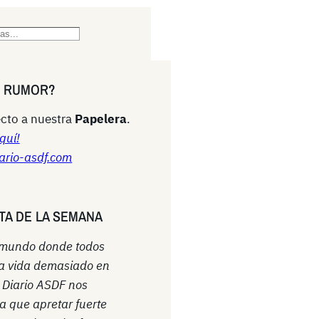
N RUMOR?
cto a nuestra
Papelera
.
quí!
ario-asdf.com
TA DE LA SEMANA
 mundo donde todos
a vida demasiado en
l Diario ASDF nos
a que apretar fuerte