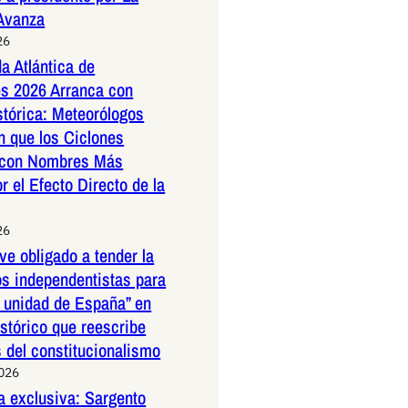
 Avanza
26
a Atlántica de
s 2026 Arranca con
stórica: Meteorólogos
n que los Ciclones
 con Nombres Más
r el Efecto Directo de la
26
ve obligado a tender la
os independentistas para
a unidad de España” en
istórico que reescribe
s del constitucionalismo
2026
a exclusiva: Sargento