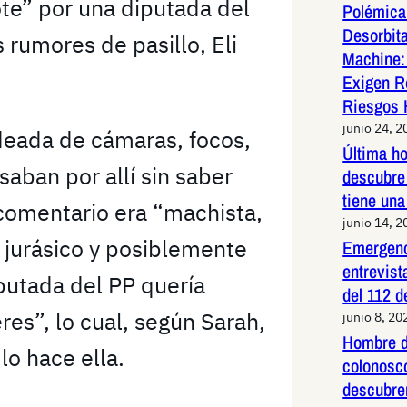
te” por una diputada del
Polémica 
Desorbit
 rumores de pasillo, Eli
Machine:
Exigen R
Riesgos 
junio 24, 2
deada de cámaras, focos,
Última h
aban por allí sin saber
descubre 
tiene una
comentario era “machista,
junio 14, 2
, jurásico y posiblemente
Emergenc
entrevist
iputada del PP quería
del 112 d
res”, lo cual, según Sarah,
junio 8, 20
Hombre d
lo hace ella.
colonosco
descubre