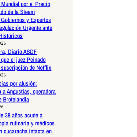
Mundial por el Precio
ado de la Steam
 Gobiernos y Expertos
egulación Urgente ante
Históricos
026
ora, Diario ASDF
que el juez Peinado
 suscripción de Netflix
026
ias por alusión:
a a Angustias, operadora
e Brotelandia
26
e 38 años acude a
pia rutinaria y médicos
n cucaracha intacta en