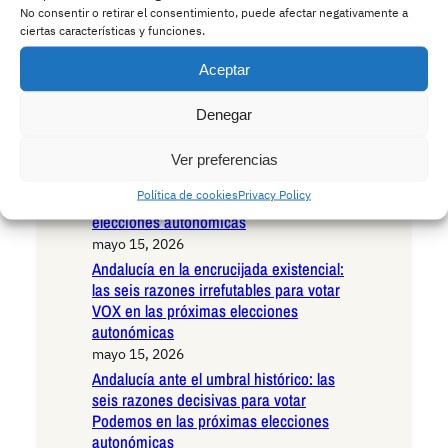
ayudas estatales para enfermos de ELA
No consentir o retirar el consentimiento, puede afectar negativamente a
mayo 15, 2026
ciertas características y funciones.
Andalucía ante el abismo del
continuismo: las seis razones definitivas
Aceptar
por las que NO se debe votar al PP en
las próximas elecciones autonómicas
Denegar
mayo 15, 2026
Andalucía ante el camino de la
Ver preferencias
estabilidad: las seis razones irrefutables
Política de cookies
Privacy Policy
para votar PSOE en las próximas
elecciones autonómicas
mayo 15, 2026
Andalucía en la encrucijada existencial:
las seis razones irrefutables para votar
VOX en las próximas elecciones
autonómicas
mayo 15, 2026
Andalucía ante el umbral histórico: las
seis razones decisivas para votar
Podemos en las próximas elecciones
autonómicas