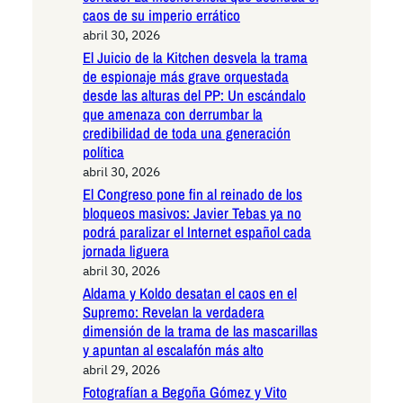
caos de su imperio errático
abril 30, 2026
El Juicio de la Kitchen desvela la trama
de espionaje más grave orquestada
desde las alturas del PP: Un escándalo
que amenaza con derrumbar la
credibilidad de toda una generación
política
abril 30, 2026
El Congreso pone fin al reinado de los
bloqueos masivos: Javier Tebas ya no
podrá paralizar el Internet español cada
jornada liguera
abril 30, 2026
Aldama y Koldo desatan el caos en el
Supremo: Revelan la verdadera
dimensión de la trama de las mascarillas
y apuntan al escalafón más alto
abril 29, 2026
Fotografían a Begoña Gómez y Vito