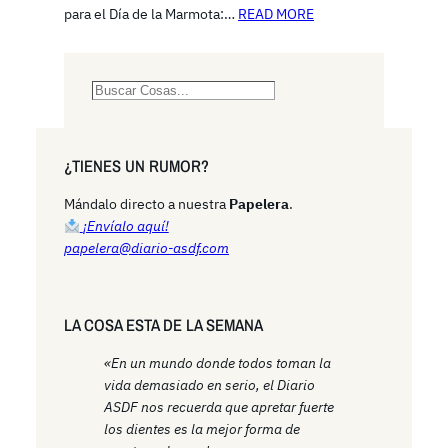
para el Día de la Marmota:…
READ MORE
S
e
a
r
¿TIENES UN RUMOR?
c
h
Mándalo directo a nuestra
Papelera
.
¡Envíalo aquí!
papelera@diario-asdf.com
LA COSA ESTA DE LA SEMANA
«En un mundo donde todos toman la
vida demasiado en serio, el Diario
ASDF nos recuerda que apretar fuerte
los dientes es la mejor forma de