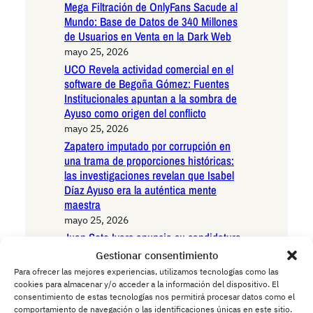
Mega Filtración de OnlyFans Sacude al
Mundo: Base de Datos de 340 Millones
de Usuarios en Venta en la Dark Web
mayo 25, 2026
UCO Revela actividad comercial en el
software de Begoña Gómez: Fuentes
Institucionales apuntan a la sombra de
Ayuso como origen del conflicto
mayo 25, 2026
Zapatero imputado por corrupción en
una trama de proporciones históricas:
las investigaciones revelan que Isabel
Díaz Ayuso era la auténtica mente
maestra
mayo 25, 2026
Juan Soto Ivars anuncia su candidatura
para liderar el nuevo frente de izquierdas
Gestionar consentimiento
en España
Para ofrecer las mejores experiencias, utilizamos tecnologías como las
mayo 25, 2026
cookies para almacenar y/o acceder a la información del dispositivo. El
consentimiento de estas tecnologías nos permitirá procesar datos como el
Ayuso mete un 40% de copago a las
comportamiento de navegación o las identificaciones únicas en este sitio.