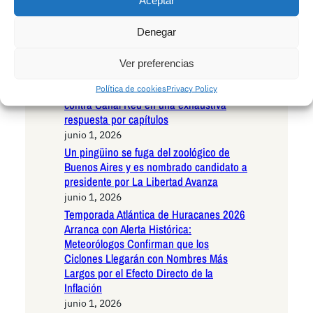
Aceptar
velocidad en la M30 de Madrid:
Autoridades confirman maniobras
Denegar
estratégicas del animal
junio 1, 2026
Ver preferencias
Pedro Honrubia desmonta con
Política de cookies
Privacy Policy
rotundidad las acusaciones infundadas
contra Canal Red en una exhaustiva
respuesta por capítulos
junio 1, 2026
Un pingüino se fuga del zoológico de
Buenos Aires y es nombrado candidato a
presidente por La Libertad Avanza
junio 1, 2026
Temporada Atlántica de Huracanes 2026
Arranca con Alerta Histórica:
Meteorólogos Confirman que los
Ciclones Llegarán con Nombres Más
Largos por el Efecto Directo de la
Inflación
junio 1, 2026