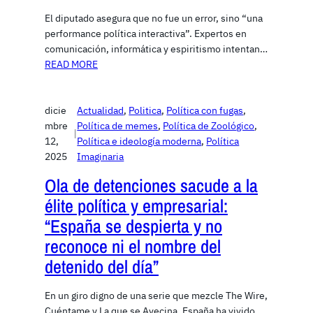
El diputado asegura que no fue un error, sino “una
performance política interactiva”. Expertos en
comunicación, informática y espiritismo intentan…
READ MORE
dicie
Actualidad
, 
Politica
, 
Política con fugas
, 
mbre
Política de memes
, 
Política de Zoológico
, 
|
12,
Política e ideología moderna
, 
Política
2025
Imaginaria
Ola de detenciones sacude a la
élite política y empresarial:
“España se despierta y no
reconoce ni el nombre del
detenido del día”
En un giro digno de una serie que mezcle The Wire,
Cuéntame y La que se Avecina, España ha vivido…