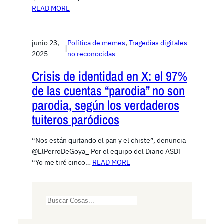
READ MORE
junio 23,
Política de memes
, 
Tragedias digitales
|
2025
no reconocidas
Crisis de identidad en X: el 97%
de las cuentas “parodia” no son
parodia, según los verdaderos
tuiteros paródicos
“Nos están quitando el pan y el chiste”, denuncia
@ElPerroDeGoya_ Por el equipo del Diario ASDF
“Yo me tiré cinco…
READ MORE
S
e
a