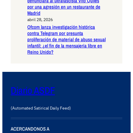
denunciará al ultrafascista Vito Quiles
por una agresión en un restaurante de
Madrid
abril 28, 2026
Ofcom lanza investigación histórica
contra Telegram por presunta
proliferación de material de abuso sexual
infantil: ¿el fin de la mensajería libre en
Reino Unido?
Diario ASDF
(Automated Satirical Daily Feed)
ACERCANDONOS A