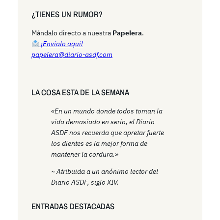
r
¿TIENES UN RUMOR?
c
h
Mándalo directo a nuestra
Papelera
.
¡Envíalo aquí!
papelera@diario-asdf.com
LA COSA ESTA DE LA SEMANA
«En un mundo donde todos toman la
vida demasiado en serio, el Diario
ASDF nos recuerda que apretar fuerte
los dientes es la mejor forma de
mantener la cordura.»
~ Atribuida a un anónimo lector del
Diario ASDF, siglo XIV.
ENTRADAS DESTACADAS