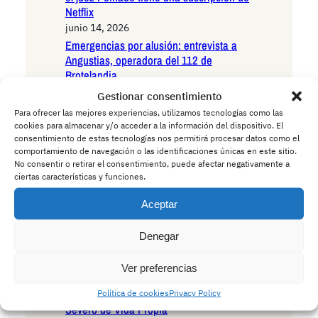
Netflix
junio 14, 2026
Emergencias por alusión: entrevista a
Angustias, operadora del 112 de
Brotelandia
junio 8, 2026
Gestionar consentimiento
Hombre de 38 años acude a
Para ofrecer las mejores experiencias, utilizamos tecnologías como las
colonoscopia rutinaria y médicos
cookies para almacenar y/o acceder a la información del dispositivo. El
descubren cucaracha intacta en su recto:
consentimiento de estas tecnologías nos permitirá procesar datos como el
comportamiento de navegación o las identificaciones únicas en este sitio.
Un hallazgo que desafía los límites de la
No consentir o retirar el consentimiento, puede afectar negativamente a
anatomía humana
ciertas características y funciones.
junio 8, 2026
Confirman que hay más perros que
Aceptar
niños en España: El país entra en una
nueva era demográfica marcada por el
Denegar
ladrido
junio 4, 2026
Ver preferencias
Síndrome de Rémora Digital Crónica con
Dependencia de Timeline Ajeno y Déficit
Política de cookies
Privacy Policy
Severo de Vida Propia