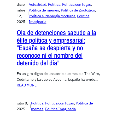
dicie
Actualidad
, 
Politica
, 
Política con fugas
, 
mbre
Política de memes
, 
Política de Zoológico
, 
|
12,
Política e ideología moderna
, 
Política
2025
Imaginaria
Ola de detenciones sacude a la
élite política y empresarial:
“España se despierta y no
reconoce ni el nombre del
detenido del día”
En un giro digno de una serie que mezcle The Wire,
Cuéntame y La que se Avecina, España ha vivido…
READ MORE
julio 8,
Politica
, 
Política con fugas
, 
Política de
|
2025
memes
, 
Política Imaginaria