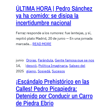
ÚLTIMA HORA | Pedro Sánchez
ya ha comido: se disipa la
incertidumbre nacional
Ferraz responde a los rumores: fue lentejas, y sí,
repitió plato Madrid, 20 de junio — En una jornada
marcada…
READ MORE
junio
Drojas
, 
Farándula
, 
Gente famosa que se nos
14,
|
desvió
, 
Política Imaginaria
, 
Salseo del
2025
güeno
, 
Sosiedá
, 
Sucesos
¡Escándalo Prehistórico en las
Calles! Pedro Picapiedra:
Detenido por Conducir un Carro
de Piedra Ebrio