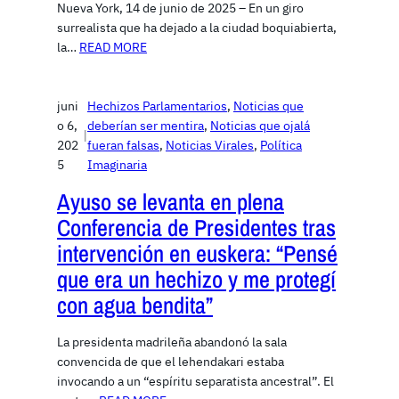
Nueva York, 14 de junio de 2025 – En un giro
surrealista que ha dejado a la ciudad boquiabierta,
la…
READ MORE
juni
Hechizos Parlamentarios
, 
Noticias que
o 6,
deberían ser mentira
, 
Noticias que ojalá
|
202
fueran falsas
, 
Noticias Virales
, 
Política
5
Imaginaria
Ayuso se levanta en plena
Conferencia de Presidentes tras
intervención en euskera: “Pensé
que era un hechizo y me protegí
con agua bendita”
La presidenta madrileña abandonó la sala
convencida de que el lehendakari estaba
invocando a un “espíritu separatista ancestral”. El