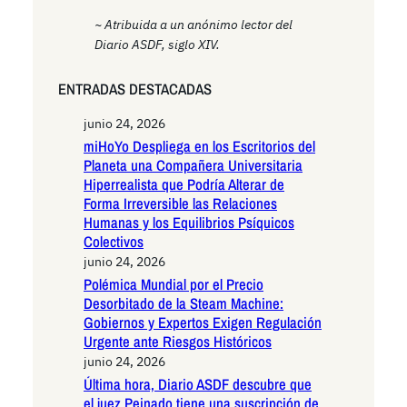
~ Atribuida a un anónimo lector del
Diario ASDF, siglo XIV.
ENTRADAS DESTACADAS
junio 24, 2026
miHoYo Despliega en los Escritorios del
Planeta una Compañera Universitaria
Hiperrealista que Podría Alterar de
Forma Irreversible las Relaciones
Humanas y los Equilibrios Psíquicos
Colectivos
junio 24, 2026
Polémica Mundial por el Precio
Desorbitado de la Steam Machine:
Gobiernos y Expertos Exigen Regulación
Urgente ante Riesgos Históricos
junio 24, 2026
Última hora, Diario ASDF descubre que
el juez Peinado tiene una suscripción de