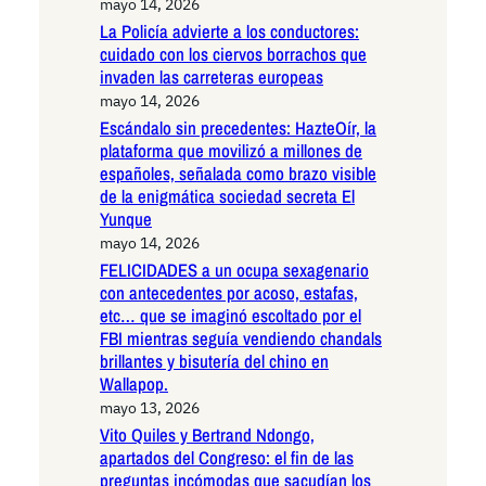
mayo 14, 2026
La Policía advierte a los conductores:
cuidado con los ciervos borrachos que
invaden las carreteras europeas
mayo 14, 2026
Escándalo sin precedentes: HazteOír, la
plataforma que movilizó a millones de
españoles, señalada como brazo visible
de la enigmática sociedad secreta El
Yunque
mayo 14, 2026
FELICIDADES a un ocupa sexagenario
con antecedentes por acoso, estafas,
etc… que se imaginó escoltado por el
FBI mientras seguía vendiendo chandals
brillantes y bisutería del chino en
Wallapop.
mayo 13, 2026
Vito Quiles y Bertrand Ndongo,
apartados del Congreso: el fin de las
preguntas incómodas que sacudían los