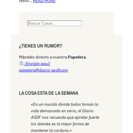
resto…
READ MORE
S
e
a
r
¿TIENES UN RUMOR?
c
h
Mándalo directo a nuestra
Papelera
.
¡Envíalo aquí!
papelera@diario-asdf.com
LA COSA ESTA DE LA SEMANA
«En un mundo donde todos toman la
vida demasiado en serio, el Diario
ASDF nos recuerda que apretar fuerte
los dientes es la mejor forma de
mantener la cordura.»