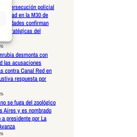
dera persecución policial
elocidad en la M30 de
Autoridades confirman
 estratégicas del
26
nrubia desmonta con
ad las acusaciones
as contra Canal Red en
ustiva respuesta por
26
no se fuga del zoológico
s Aires y es nombrado
 a presidente por La
 Avanza
26