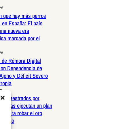
26
n que hay más perros
 en España: El país
una nueva era
ica marcada por el
26
 de Rémora Digital
con Dependencia de
Ajeno y Déficit Severo
Propia
26
os amaestrados por
pañolas ejecutan un plan
co para robar el oro
ericano
26