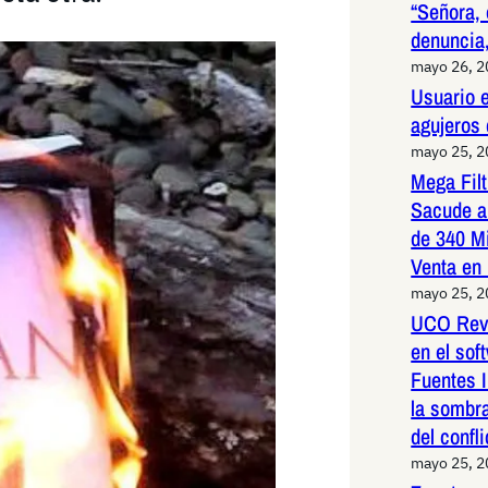
“Señora, 
denuncia,
mayo 26, 
Usuario e
agujeros
mayo 25, 
Mega Fil
Sacude a
de 340 M
Venta en
mayo 25, 
UCO Reve
en el so
Fuentes I
la sombr
del confli
mayo 25, 