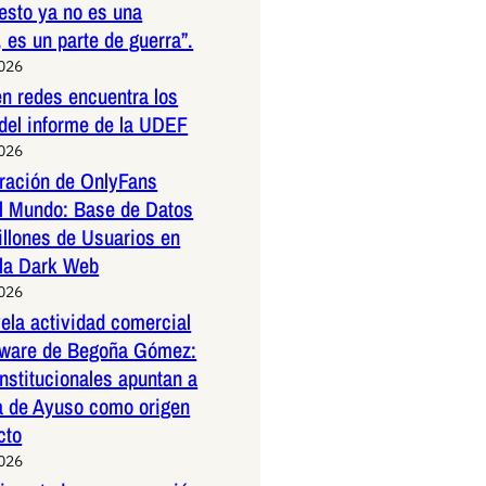
esto ya no es una
 es un parte de guerra”.
2026
n redes encuentra los
 del informe de la UDEF
2026
tración de OnlyFans
l Mundo: Base de Datos
illones de Usuarios en
 la Dark Web
2026
la actividad comercial
ftware de Begoña Gómez:
nstitucionales apuntan a
a de Ayuso como origen
cto
2026