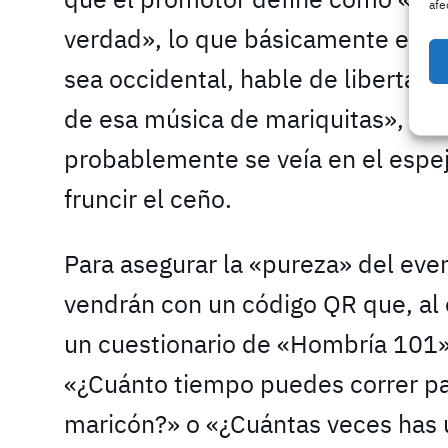
afe
verdad», lo que básicamente excl
sea occidental, hable de libertad
de esa música de mariquitas», acl
probablemente se veía en el espe
fruncir el ceño.
Para asegurar la «pureza» del even
vendrán con un código QR que, al 
un cuestionario de «Hombría 101
«¿Cuánto tiempo puedes correr par
maricón?» o «¿Cuántas veces has u