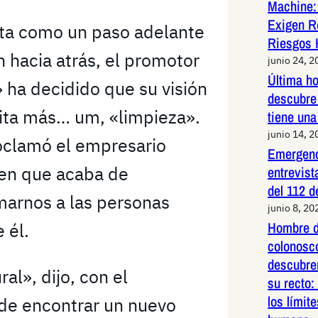
Machine:
Exigen R
ista como un paso adelante
Riesgos 
 hacia atrás, el promotor
junio 24, 2
Última h
 ha decidido que su visión
descubre 
ita más… um, «limpieza».
tiene una
junio 14, 2
roclamó el empresario
Emergenc
ien que acaba de
entrevist
del 112 d
marnos a las personas
junio 8, 20
Hombre d
 él.
colonosco
descubre
al», dijo, con el
su recto:
los límit
de encontrar un nuevo