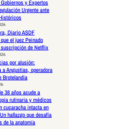
 Gobiernos y Expertos
egulación Urgente ante
Históricos
026
ora, Diario ASDF
que el juez Peinado
 suscripción de Netflix
026
ias por alusión:
a a Angustias, operadora
e Brotelandia
26
e 38 años acude a
pia rutinaria y médicos
n cucaracha intacta en
 Un hallazgo que desafía
es de la anatomía