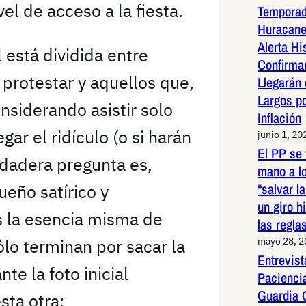
el de acceso a la fiesta.
Temporad
Huracane
Alerta Hi
 está dividida entre
Confirma
protestar y aquellos que,
Llegarán
Largos po
nsiderando asistir solo
Inflación
ar el ridículo (o si harán
junio 1, 20
El PP se 
rdadera pregunta es,
mano a l
“salvar l
eño satírico y
un giro h
s la esencia misma de
las regla
lo terminan por sacar la
mayo 28, 
Entrevist
te la foto inicial
Paciencia
Guardia 
ta otra: