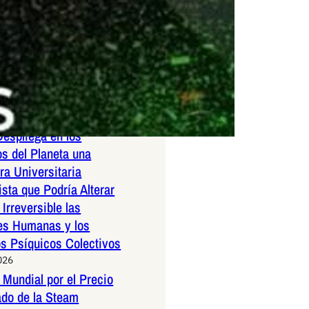
uida a un anónimo
el Diario ASDF, siglo
DESTACADAS
026
espliega en los
os del Planeta una
a Universitaria
ista que Podría Alterar
Irreversible las
es Humanas y los
os Psíquicos Colectivos
026
Mundial por el Precio
ado de la Steam