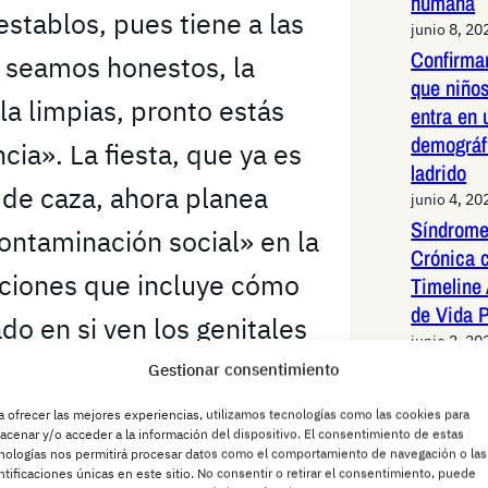
humana
 establos, pues tiene a las
junio 8, 20
Confirma
, seamos honestos, la
que niños
la limpias, pronto estás
entra en 
demográf
cia». La fiesta, que ya es
ladrido
 de caza, ahora planea
junio 4, 20
Síndrome
ntaminación social» en la
Crónica 
cciones que incluye cómo
Timeline 
de Vida 
o en si ven los genitales
junio 2, 20
tecibles.
Periquit
Gestionar consentimiento
redes Es
a ofrecer las mejores experiencias, utilizamos tecnologías como las cookies para
sistemáti
ctamente limitada a lo
acenar y/o acceder a la información del dispositivo. El consentimiento de estas
latinoam
nologías nos permitirá procesar datos como el comportamiento de navegación o las
ntificaciones únicas en este sitio. No consentir o retirar el consentimiento, puede
sica de hombres de
junio 2, 20