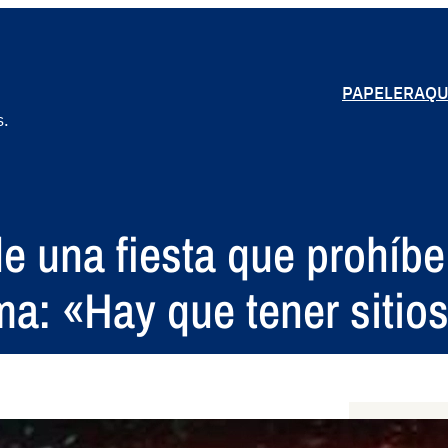
PAPELERA
QU
s.
e una fiesta que prohíbe
a: «Hay que tener sitios
S