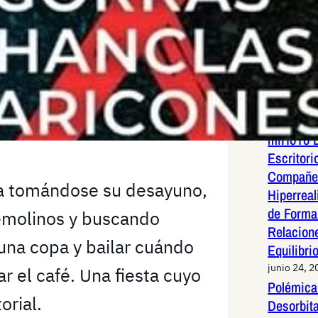
~ Atrib
lector d
XIV.
ENTRADAS 
junio 24, 2
miHoYo D
Escritori
Compañer
ba tomándose su desayuno,
Hiperreal
de Forma 
remolinos y buscando
Relacion
 una copa y bailar cuándo
Equilibri
junio 24, 2
r el café. Una fiesta cuyo
Polémica 
orial.
Desorbit