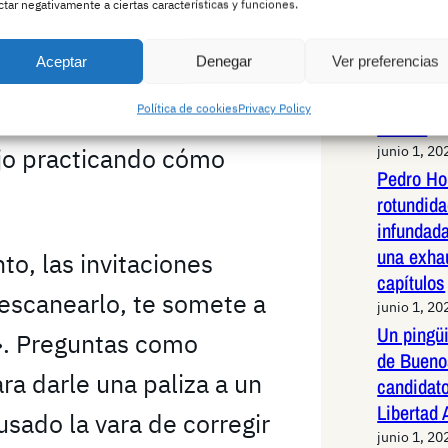
ctar negativamente a ciertas características y funciones.
Jabalí li
uye cualquier cosa que
de alta v
Aceptar
Denegar
Ver preferencias
Madrid: 
 o no haya cabras. «Nada
maniobras
Política de cookies
Privacy Policy
aró, mientras
animal
jo practicando cómo
junio 1, 20
Pedro Ho
rotundid
infundad
una exha
to, las invitaciones
capítulos
escanearlo, te somete a
junio 1, 20
Un pingüi
». Preguntas como
de Bueno
a darle una paliza a un
candidato
Libertad
sado la vara de corregir
junio 1, 20