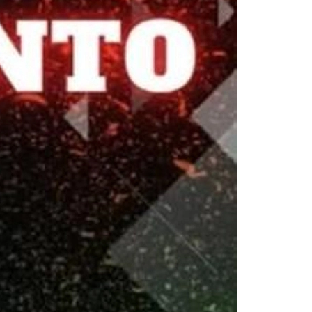
N RUMOR?
cto a nuestra
Papelera
.
quí!
ario-asdf.com
TA DE LA SEMANA
 mundo donde todos
a vida demasiado en
l Diario ASDF nos
a que apretar fuerte
ntes es la mejor forma
ener la cordura.»