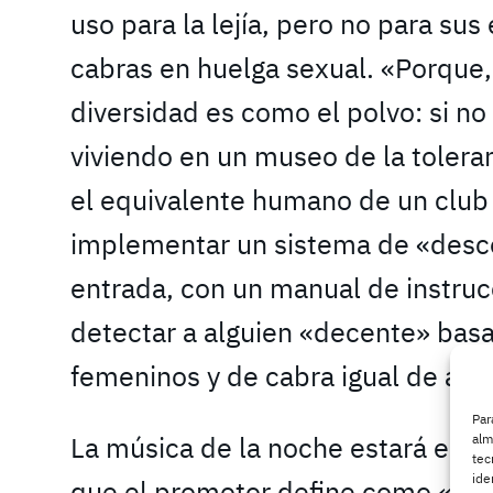
uso para la lejía, pero no para sus
cabras en huelga sexual. «Porque
diversidad es como el polvo: si no 
viviendo en un museo de la toleran
el equivalente humano de un club
implementar un sistema de «desco
entrada, con un manual de instru
detectar a alguien «decente» basad
femeninos y de cabra igual de ape
Par
La música de la noche estará estri
alm
tec
ide
que el promotor define como «mú