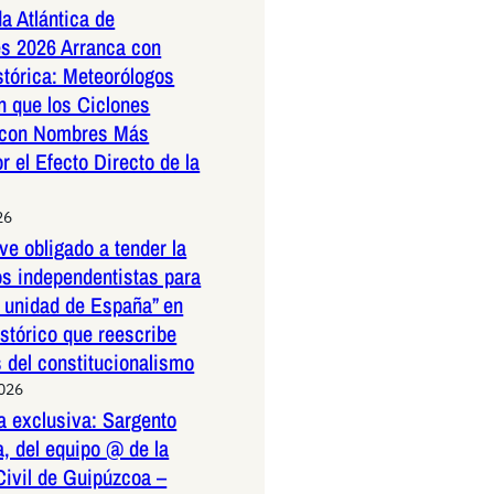
a Atlántica de
s 2026 Arranca con
stórica: Meteorólogos
n que los Ciclones
 con Nombres Más
r el Efecto Directo de la
26
ve obligado a tender la
os independentistas para
a unidad de España” en
istórico que reescribe
s del constitucionalismo
2026
a exclusiva: Sargento
, del equipo @ de la
Civil de Guipúzcoa –