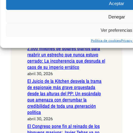
mayo 1, 2026
Aceptar
#ASDFSinNoticias Día del trabajador: El
Diario ASDF declara paro informativo
Denegar
total y convierte su silencio en la noticia
del día
Ver preferencias
abril 30, 2026
Política de cookies
Privacy
Donald Trump, el tirano voluble, exige
2.000 millones de dólares diarios para
reabrir un estrecho que nunca estuvo
cerrado: La incoherencia que desnuda el
caos de su imperio errático
abril 30, 2026
El Juicio de la Kitchen desvela la trama
de espionaje más grave orquestada
desde las alturas del PP: Un escándalo
que amenaza con derrumbar la
credibilidad de toda una generación
política
abril 30, 2026
El Congreso pone fin al reinado de los
bloqueos masivos: Javier Tebas ya no