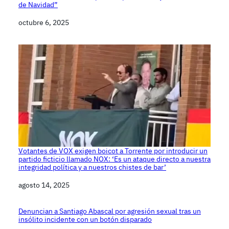
de Navidad”
Fecha
octubre 6, 2025
Votantes de VOX exigen boicot a Torrente por introducir un
partido ficticio llamado NOX: ‘Es un ataque directo a nuestra
integridad política y a nuestros chistes de bar’
Fecha
agosto 14, 2025
Denuncian a Santiago Abascal por agresión sexual tras un
insólito incidente con un botón disparado